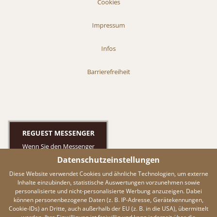
Cookies
Impressum
Infos
Barrierefreiheit
REGUEST MESSENGER
Wenn Sie den Messenger
nutzen möchten müssen Sie
Datenschutzeinstellungen
die Cookies von Reguest
Diese Website verwendet Cookies und ähnliche Technologien, um externe
akzeptieren!
Inhalte einzubinden, statistische Auswertungen vorzunehmen sowie
AKZEPTIEREN
personalisierte und nicht-personalisierte Werbung anzuzeigen. Dabei
können personenbezogene Daten (z. B. IP-Adresse, Gerätekennungen,
EINSTELLUNGEN
Cookie-IDs) an Dritte, auch außerhalb der EU (z. B. in die USA), übermittelt