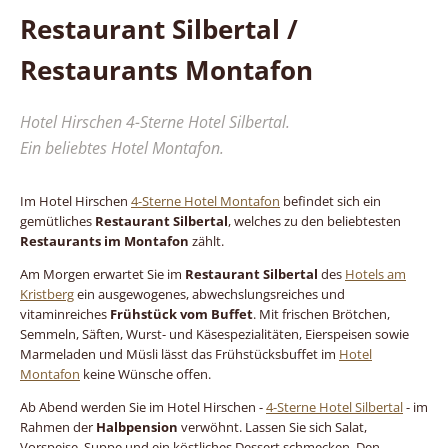
Restaurant Silbertal /
Restaurants Montafon
Hotel Hirschen 4-Sterne Hotel Silbertal.
Ein beliebtes Hotel Montafon.
Im Hotel Hirschen
4-Sterne Hotel Montafon
befindet sich ein
gemütliches
Restaurant Silbertal
, welches zu den beliebtesten
Restaurants im Montafon
zählt.
Am Morgen erwartet Sie im
Restaurant Silbertal
des
Hotels am
Kristberg
ein ausgewogenes, abwechslungsreiches und
vitaminreiches
Frühstück vom Buffet
. Mit frischen Brötchen,
Semmeln, Säften, Wurst- und Käsespezialitäten, Eierspeisen sowie
Marmeladen und Müsli lässt das Frühstücksbuffet im
Hotel
Montafon
keine Wünsche offen.
Ab Abend werden Sie im Hotel Hirschen -
4-Sterne Hotel Silbertal
- im
Rahmen der
Halbpension
verwöhnt. Lassen Sie sich Salat,
Vorspeise, Suppe und ein köstliches Dessert schmecken. Den