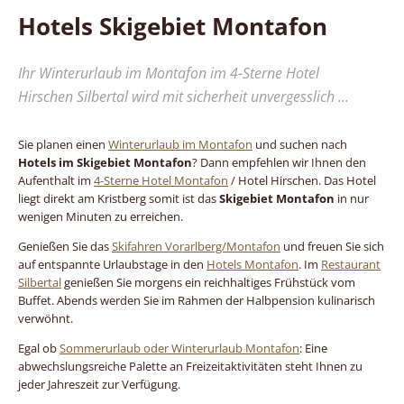
Hotels Skigebiet Montafon
Ihr Winterurlaub im Montafon im 4-Sterne Hotel
Hirschen Silbertal wird mit sicherheit unvergesslich ...
Sie planen einen
Winterurlaub im Montafon
und suchen nach
Hotels im Skigebiet Montafon
? Dann empfehlen wir Ihnen den
Aufenthalt im
4-Sterne Hotel Montafon
/ Hotel Hirschen. Das Hotel
liegt direkt am Kristberg somit ist das
Skigebiet Montafon
in nur
wenigen Minuten zu erreichen.
Genießen Sie das
Skifahren Vorarlberg/Montafon
und freuen Sie sich
auf entspannte Urlaubstage in den
Hotels Montafon
. Im
Restaurant
Silbertal
genießen Sie morgens ein reichhaltiges Frühstück vom
Buffet. Abends werden Sie im Rahmen der Halbpension kulinarisch
verwöhnt.
Egal ob
Sommerurlaub oder Winterurlaub Montafon
: Eine
abwechslungsreiche Palette an Freizeitaktivitäten steht Ihnen zu
jeder Jahreszeit zur Verfügung.