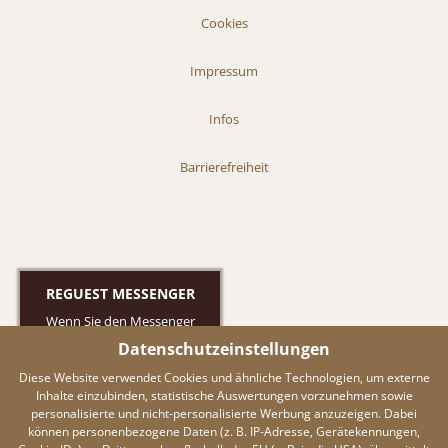
Cookies
Impressum
Infos
Barrierefreiheit
REGUEST MESSENGER
Wenn Sie den Messenger
nutzen möchten müssen Sie
Datenschutzeinstellungen
die Cookies von Reguest
Diese Website verwendet Cookies und ähnliche Technologien, um externe
akzeptieren!
Inhalte einzubinden, statistische Auswertungen vorzunehmen sowie
AKZEPTIEREN
personalisierte und nicht-personalisierte Werbung anzuzeigen. Dabei
können personenbezogene Daten (z. B. IP-Adresse, Gerätekennungen,
EINSTELLUNGEN