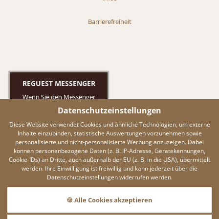
Barrierefreiheit
REGUEST MESSENGER
Wenn Sie den Messenger
nutzen möchten müssen Sie
Datenschutzeinstellungen
die Cookies von Reguest
Diese Website verwendet Cookies und ähnliche Technologien, um externe
akzeptieren!
Inhalte einzubinden, statistische Auswertungen vorzunehmen sowie
AKZEPTIEREN
personalisierte und nicht-personalisierte Werbung anzuzeigen. Dabei
können personenbezogene Daten (z. B. IP-Adresse, Gerätekennungen,
EINSTELLUNGEN
Cookie-IDs) an Dritte, auch außerhalb der EU (z. B. in die USA), übermittelt
werden. Ihre Einwilligung ist freiwillig und kann jederzeit über die
Datenschutzeinstellungen widerrufen werden.
DATENSCHUTZ
Dieser Inhalt ist nur sichtbar
🍪 Alle Cookies akzeptieren
wenn Sie Cookies von
"ADDITIVE GmbH"