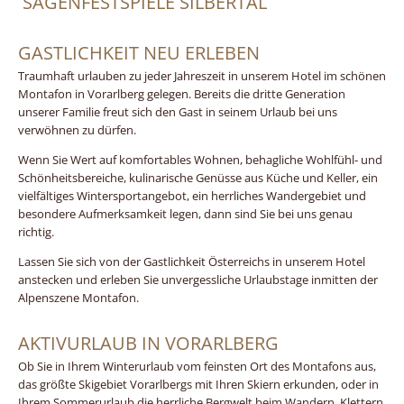
SAGENFESTSPIELE SILBERTAL
GASTLICHKEIT NEU ERLEBEN
Traumhaft urlauben zu jeder Jahreszeit in unserem Hotel im schönen
Montafon in Vorarlberg gelegen. Bereits die dritte Generation
unserer Familie freut sich den Gast in seinem Urlaub bei uns
verwöhnen zu dürfen.
Wenn Sie Wert auf komfortables Wohnen, behagliche Wohlfühl- und
Schönheitsbereiche, kulinarische Genüsse aus Küche und Keller, ein
vielfältiges Wintersportangebot, ein herrliches Wandergebiet und
besondere Aufmerksamkeit legen, dann sind Sie bei uns genau
richtig.
Lassen Sie sich von der Gastlichkeit Österreichs in unserem Hotel
anstecken und erleben Sie unvergessliche Urlaubstage inmitten der
Alpenszene Montafon.
AKTIVURLAUB IN VORARLBERG
Ob Sie in Ihrem Winterurlaub vom feinsten Ort des Montafons aus,
das größte Skigebiet Vorarlbergs mit Ihren Skiern erkunden, oder in
Ihrem Sommerurlaub die herrliche Bergwelt beim Wandern, Klettern