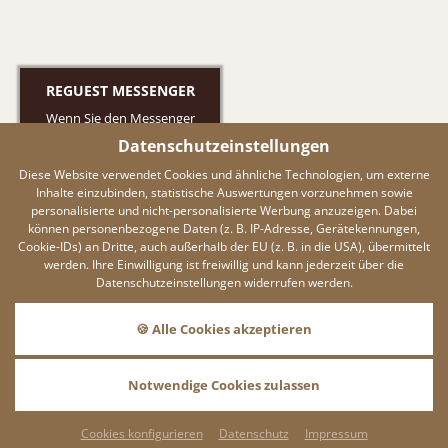
REGUEST MESSENGER
Wenn Sie den Messenger
nutzen möchten müssen Sie
Datenschutzeinstellungen
die Cookies von Reguest
Diese Website verwendet Cookies und ähnliche Technologien, um externe
akzeptieren!
Inhalte einzubinden, statistische Auswertungen vorzunehmen sowie
AKZEPTIEREN
personalisierte und nicht-personalisierte Werbung anzuzeigen. Dabei
können personenbezogene Daten (z. B. IP-Adresse, Gerätekennungen,
EINSTELLUNGEN
Cookie-IDs) an Dritte, auch außerhalb der EU (z. B. in die USA), übermittelt
werden. Ihre Einwilligung ist freiwillig und kann jederzeit über die
Datenschutzeinstellungen widerrufen werden.
DATENSCHUTZ
Dieser Inhalt ist nur sichtbar
🍪 Alle Cookies akzeptieren
wenn Sie Cookies von
"ADDITIVE GmbH"
akzeptieren.
Notwendige Cookies zulassen
AKZEPTIEREN
BUCHEN
ANFRAGEN
EINSTELLUNGEN
Cookies konfigurieren
Datenschutz
Impressum