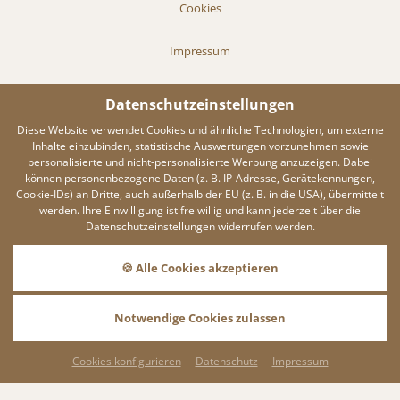
Cookies
Impressum
Infos
Datenschutzeinstellungen
Diese Website verwendet Cookies und ähnliche Technologien, um externe
Barrierefreiheit
Inhalte einzubinden, statistische Auswertungen vorzunehmen sowie
personalisierte und nicht-personalisierte Werbung anzuzeigen. Dabei
können personenbezogene Daten (z. B. IP-Adresse, Gerätekennungen,
Cookie-IDs) an Dritte, auch außerhalb der EU (z. B. in die USA), übermittelt
werden. Ihre Einwilligung ist freiwillig und kann jederzeit über die
Datenschutzeinstellungen widerrufen werden.
REGUEST MESSENGER
🍪 Alle Cookies akzeptieren
Wenn Sie den Messenger
nutzen möchten müssen Sie
die Cookies von Reguest
Notwendige Cookies zulassen
akzeptieren!
AKZEPTIEREN
BUCHEN
ANFRAGEN
Cookies konfigurieren
Datenschutz
Impressum
EINSTELLUNGEN